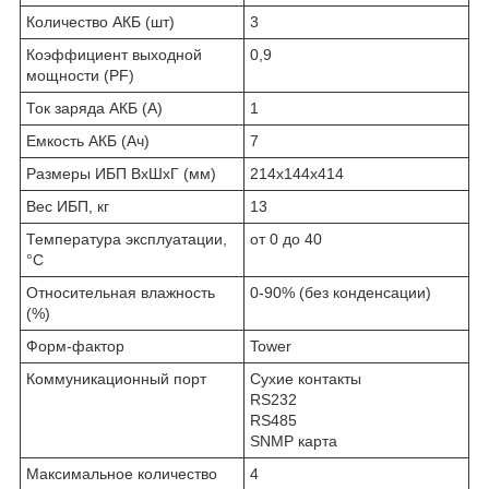
Количество АКБ (шт)
3
Коэффициент выходной
0,9
мощности (PF)
Ток заряда АКБ (А)
1
Емкость АКБ (Ач)
7
Размеры ИБП ВхШхГ (мм)
214х144х414
Вес ИБП, кг
13
Температура эксплуатации,
от 0 до 40
°C
Относительная влажность
0-90% (без конденсации)
(%)
Форм-фактор
Tower
Коммуникационный порт
Сухие контакты
RS232
RS485
SNMP карта
Максимальное количество
4