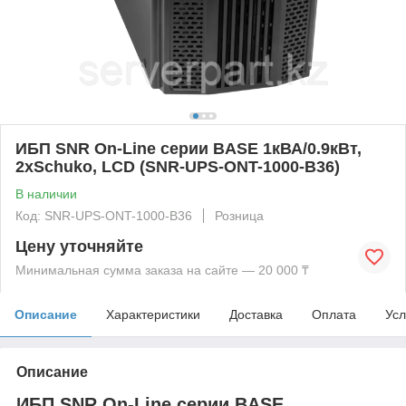
ИБП SNR On-Line серии BASE 1кВА/0.9кВт,
2xSchuko, LCD (SNR-UPS-ONT-1000-B36)
В наличии
Код: SNR-UPS-ONT-1000-B36
Розница
Цену уточняйте
Минимальная сумма заказа на сайте — 20 000 ₸
Описание
Характеристики
Доставка
Оплата
Усл
Описание
ИБП SNR On-Line серии BASE