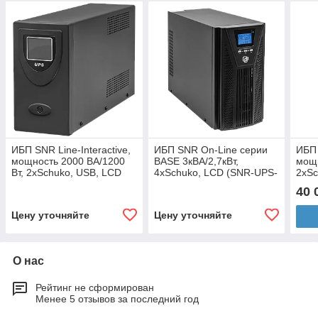
ИБП SNR Line-Interactive,
ИБП SNR On-Line серии
ИБП 
мощность 2000 ВА/1200
BASE 3кВА/2,7кВт,
мощн
Вт, 2xSchuko, USB, LCD
4xSchuko, LCD (SNR-UPS-
2xSc
(SNR-UPS-LID-2000)
ONT-3000-B72)
(SNR
40 
Цену уточняйте
Цену уточняйте
О нас
Рейтинг не сформирован
Менее 5 отзывов за последний год