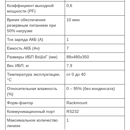
Коэффициент выходной
0,6
мощности (PF)
Время обеспечения
10 мин
резервным питанием при
50% нагрузке
Ток заряда АКБ (А)
1
Емкость АКБ (Ач)
7
Размеры ИБП ВхШхГ (мм)
88x480x350
Вес ИБП, кг
7,9
Температура эксплуатации,
от 0 до 40
°C
Относительная влажность
0 – 95% (без конденсата)
(%)
Форм-фактор
Rackmount
Коммуникационный порт
RS232
Максимальное количество
1
линеек