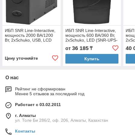
ИБП SNR Line-Interactive,
ИБП SNR Line-Interactive,
ИБП 
мощность 2000 ВА/1200
мощность 600 ВА/360 Вт,
мощн
Вт, 2xSchuko, USB, LCD
2xSchuko, LED (SNR-UPS-
2xSc
(SNR-UPS-LID-2000)
LID-600-LED)
(SNR
36 185
40 
от
₸
Цену уточняйте
Купить
О нас
Рейтинг не сформирован
Менее 5 отзывов за последний год
Работает с 03.02.2011
г. Алматы
ул. Толе Би 286/2, оф. 206, Алматы, Казахстан
Контакты