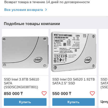
Возврат товара в течение 14 дней по договоренности
Все условия возврата
Подобные товары компании
SSD Intel 3.8TB S4610
SSD Intel D3 S4520 1.92TB
SSD 
SATA
SATA 2.5" SSD
SAT
(SSDSC2KG038T801)
(SS
850 000
550 000
₸
₸
Цен
Купить
Купить