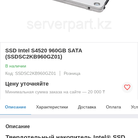
SSD Intel S4520 960GB SATA
(SSDSC2KB960GZ01)
В наличии
Код: SSDSC2KB960GZ01
Розница
Цену уточняйте
Минимальная сумма заказа на сайте — 20 000 ₸
Описание
Характеристики
Доставка
Оплата
Усл
Описание
Твердотельный накопитель Intel® SSD