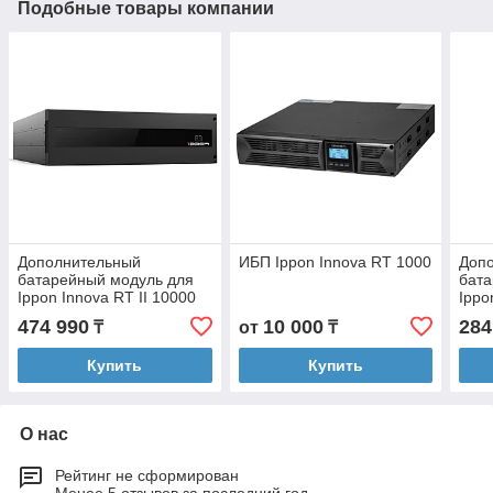
Подобные товары компании
Дополнительный
ИБП Ippon Innova RT 1000
Доп
батарейный модуль для
бата
Ippon Innova RT II 10000
Ippo
2000
474 990
10 000
284
₸
от
₸
Купить
Купить
О нас
Рейтинг не сформирован