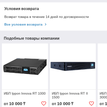
Условия возврата
Возврат товара в течение 14 дней по договоренности
Все условия возврата
Подобные товары компании
ИБП Ippon Innova RT 1000
ИБП Ippon Innova RT II
ИБП 
1500
300
10 000
10 000
от
₸
от
₸
от