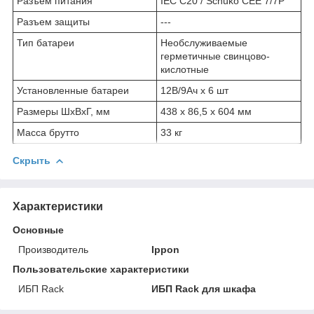
Разъем питания
IEC C20 / Schuko CEE 7/7P
Разъем защиты
---
Тип батареи
Необслуживаемые
герметичные свинцово-
кислотные
Установленные батареи
12В/9Ач х 6 шт
Размеры ШxВxГ, мм
438 х 86,5 х 604 мм
Масса брутто
33 кг
Скрыть
Характеристики
Основные
Производитель
Ippon
Пользовательские характеристики
ИБП Rack
ИБП Rack для шкафа