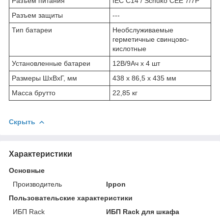
Разъем питания
IEC C14 / Schuko CEE 7/7P
Разъем защиты
---
Тип батареи
Необслуживаемые
герметичные свинцово-
кислотные
Установленные батареи
12В/9Ач х 4 шт
Размеры ШxВxГ, мм
438 х 86,5 x 435 мм
Масса брутто
22,85 кг
Скрыть
Характеристики
Основные
Производитель
Ippon
Пользовательские характеристики
ИБП Rack
ИБП Rack для шкафа