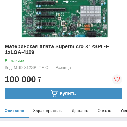
Материнская плата Supermicro X12SPL-F,
1xLGA-4189
В наличии
Код: MBD-X12SPI-TF-O
Розница
100 000
₸
Купить
Описание
Характеристики
Доставка
Оплата
Усл