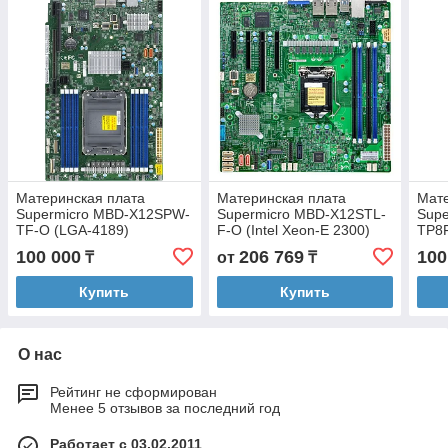
Материнская плата
Материнская плата
Мате
Supermicro MBD-X12SPW-
Supermicro MBD-X12STL-
Supe
TF-O (LGA-4189)
F-O (Intel Xeon-E 2300)
TP8
100 000
206 769
100
₸
от
₸
Купить
Купить
О нас
Рейтинг не сформирован
Менее 5 отзывов за последний год
Работает с 03.02.2011