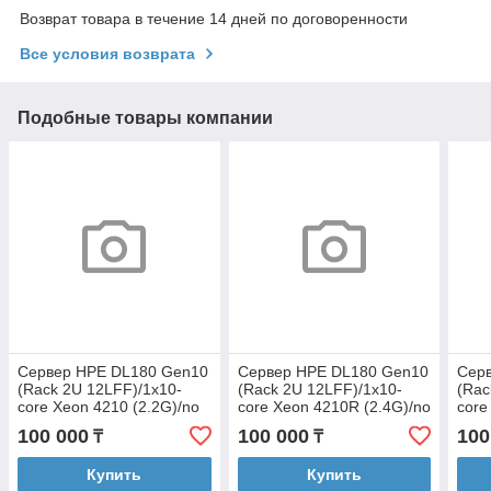
Возврат товара в течение 14 дней по договоренности
Все условия возврата
Подобные товары компании
Сервер HPE DL180 Gen10
Сервер HPE DL180 Gen10
Сер
(Rack 2U 12LFF)/1x10-
(Rack 2U 12LFF)/1x10-
(Rac
core Xeon 4210 (2.2G)/no
core Xeon 4210R (2.4G)/no
core
RAM/P816i/2x1GbE/1x500W
RAM/P816i/2x1GbE/1x500W
RAM
100 000
100 000
100
₸
₸
Купить
Купить