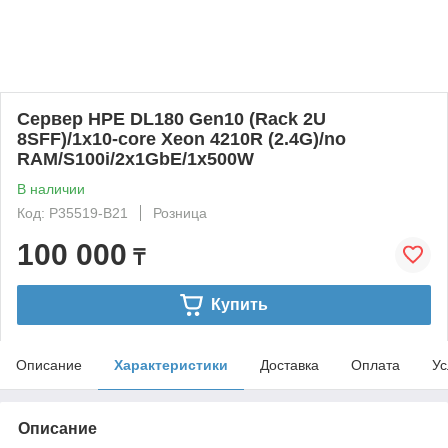
Сервер HPE DL180 Gen10 (Rack 2U
8SFF)/1x10-core Xeon 4210R (2.4G)/no
RAM/S100i/2x1GbE/1x500W
В наличии
Код: P35519-B21
Розница
100 000
₸
Купить
Описание
Характеристики
Доставка
Оплата
Ус
Описание