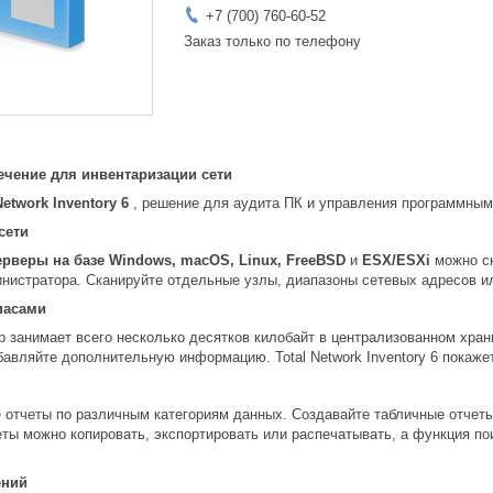
+7 (700) 760-60-52
Заказ только по телефону
чение для инвентаризации сети
Network Inventory 6
, решение для аудита ПК и управления программным
сети
рверы на базе Windows, macOS, Linux, FreeBSD
и
ESX/ESXi
можно ск
инистратора. Сканируйте отдельные узлы, диапазоны сетевых адресов и
пасами
 занимает всего несколько десятков килобайт в централизованном хран
авляйте дополнительную информацию. Total Network Inventory 6 покажет
е отчеты по различным категориям данных. Создавайте табличные отчет
ты можно копировать, экспортировать или распечатывать, а функция пои
ений