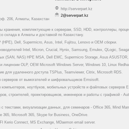
http://serverpart.kz
2@serverpart.kz
 оф. 206, Алматы, Казахстан
мы хранения, комплектующие к серверам, SSD, HDD, контроллеры, проце
 со склада в Алматы и доставкой по Казахстану.
HPE), Dell, Supermicro, Asus, Intel, Fujitsu, Lenovo и ОЕМ сборки.
одителей Intel, Micron, Crucial, Hynix, Samsung, Emulex, QLogic, Seagat
х (SAN, NAS) HPE MSA, Dell EMC, Supermicro Storage, Asus ASUSTOR, Inf
 лицензии OLP, OEM Microsoft Windows Server, Windows 10, Linux Redha
е для удаленного доступа TSPlus, Teamviewer, Citrix, Microsoft RDS.
 серверов от вымогателей и шифровальщиков Emsisoft.
компьютеров, ноутбуков, мобильных устройств и файловых серверов Em
ов, строителей, проектировщиков, инженеров и работы с графикой - Au
 текстами, визуализации данных, для семинаров - Office 365, Mind Mana
 365, Microsoft 365, Skype for Business, OneDrive.
I Kerio Connect, MS Exchange, MDaemon email server.