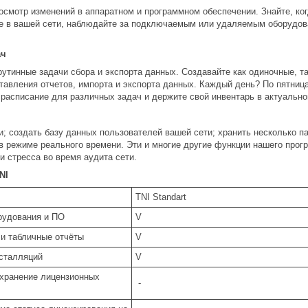
осмотр изменений в аппаратном и программном обеспечении. Знайте, ко
 в вашей сети, наблюдайте за подключаемым или удаляемым оборудова
ач
рутинные задачи сбора и экспорта данных. Создавайте как одиночные, 
ставления отчетов, импорта и экспорта данных. Каждый день? По пятни
 расписание для различных задач и держите свой инвентарь в актуально
и; создать базу данных пользователей вашей сети; хранить несколько п
 в режиме реального времени. Эти и многие другие функции нашего прог
и стресса во время аудита сети.
NI
TNI Standart
рудования и ПО
V
 и табличные отчёты
V
нсталляций
V
 хранение лицензионных
-