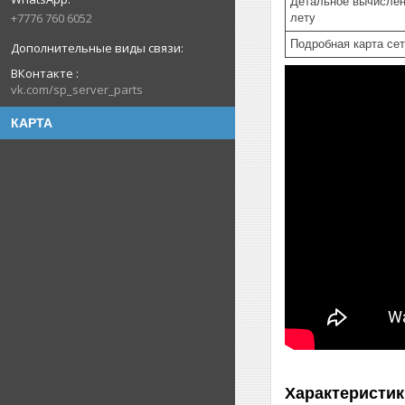
Детальное вычислен
+7776 760 6052
лету
Подробная карта се
ВКонтакте
vk.com/sp_server_parts
КАРТА
Характеристик