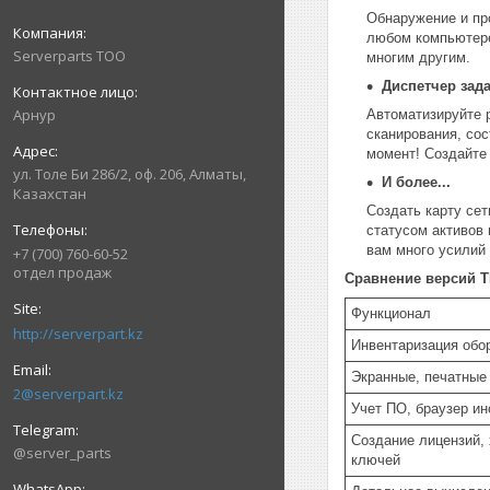
Обнаружение и пр
любом компьютере
Serverparts ТОО
многим другим.
Диспетчер зад
Арнур
Автоматизируйте 
сканирования, со
момент! Создайте
ул. Толе Би 286/2, оф. 206, Алматы,
И более...
Казахстан
Создать карту сет
статусом активов
вам много усилий 
+7 (700) 760-60-52
отдел продаж
Сравнение версий T
Функционал
http://serverpart.kz
Инвентаризация обо
Экранные, печатные
2@serverpart.kz
Учет ПО, браузер и
Создание лицензий,
@server_parts
ключей