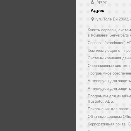
Арнур
ул. Толе Би 286/2,
Купить серверы, систе
в Компании Serverparts
Серверы (brandname) HP (
Комплектующие от произв
Системы хранения данны
Операционные системы и
Программное обеспечени
Антивирусы для защиты
Антивирусы для защиты 
Программы для дизайнер
Illustrator, ABS.
Приложения для работы с
Облачные сервисы Office
Корпоративная почта GF