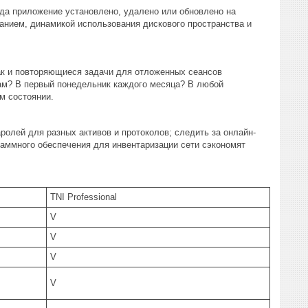
гда приложение установлено, удалено или обновлено на
нием, динамикой использования дискового пространства и
так и повторяющиеся задачи для отложенных сеансов
цам? В первый понедельник каждого месяца? В любой
м состоянии.
аролей для разных активов и протоколов; следить за онлайн-
раммного обеспечения для инвентаризации сети сэкономят
TNI Professional
V
V
V
V