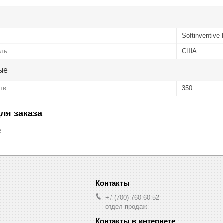
Softinventive
ель
США
ые
тв
350
ля заказа
е
+7 (700) 760-60-52
отдел продаж