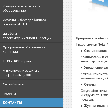
Коммутаторы и сетевое
оборудование
Источники бесперебойного
питания (ИБП UPS)
Шкафы и
телекоммуникационные опции
Программное обеспе
Представляем
Total 
Программное обеспечение,
Сканирование 
лицензии
Компьютеры и се
TS Plus RDP сервис
знать пароль адм
Управление за
Антивирусы и защита от
Каждый компьютер
шифровальщиков
комментарии и доб
Сертификаты
Отчеты
Создавайте гибки
Новости
инструмента. Отче
печатать.
КОНТАКТЫ
Журнал измен