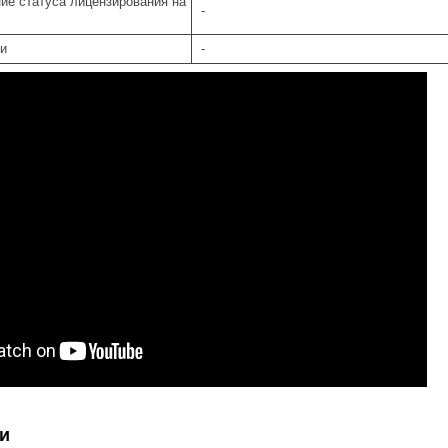
ие статуса лицензирования на
-
ти
-
и