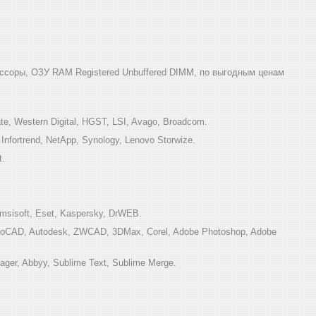
ссоры, ОЗУ RAM Registered Unbuffered DIMM, по выгодным ценам
e, Western Digital, HGST, LSI, Avago, Broadcom.
ortrend, NetApp, Synology, Lenovo Storwize.
t.
sisoft, Eset, Kaspersky, DrWEB.
toCAD, Autodesk, ZWCAD, 3DMax, Corel, Adobe Photoshop, Adobe
ger, Abbyy, Sublime Text, Sublime Merge.