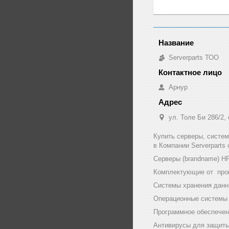
Serverparts ТОО
Арнур
ул. Толе Би 286/2,
Купить серверы, систе
в Компании Serverparts
Серверы (brandname) HP (
Комплектующие от произв
Системы хранения данны
Операционные системы и
Программное обеспечени
Антивирусы для защиты