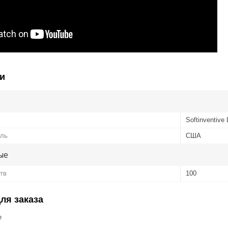
и
Softinventive
ель
США
ые
тв
100
ля заказа
е