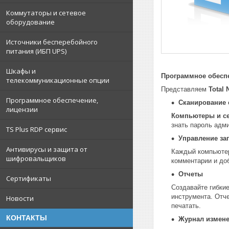
Коммутаторы и сетевое
оборудование
Источники бесперебойного
питания (ИБП UPS)
Шкафы и
Программное обеспе
телекоммуникационные опции
Представляем
Total 
Программное обеспечение,
Сканирование 
лицензии
Компьютеры и се
знать пароль адм
TS Plus RDP сервис
Управление за
Антивирусы и защита от
Каждый компьютер
шифровальщиков
комментарии и доб
Отчеты
Сертификаты
Создавайте гибки
инструмента. Отче
Новости
печатать.
КОНТАКТЫ
Журнал измен