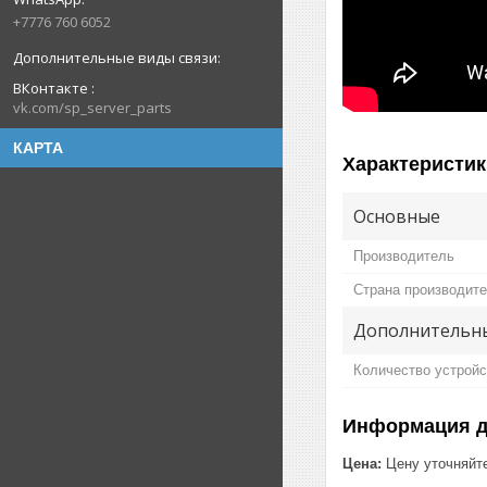
+7776 760 6052
ВКонтакте
vk.com/sp_server_parts
КАРТА
Характеристик
Основные
Производитель
Страна производит
Дополнительн
Количество устройс
Информация д
Цена:
Цену уточняйт