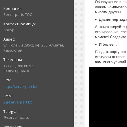
Обнаружение и пр
любом компьютере
многим другим.
Serverparts ТОО
Диспетчер зад
Автоматизируйте 
Арнур
сканирования, со
момент! Создайте
И более...
ул. Толе Би 286/2, оф. 206, Алматы,
Казахстан
Создать карту сет
статусом активов
вам много усилий 
+7 (700) 760-60-52
отдел продаж
http://serverpart.kz
2@serverpart.kz
@server_parts