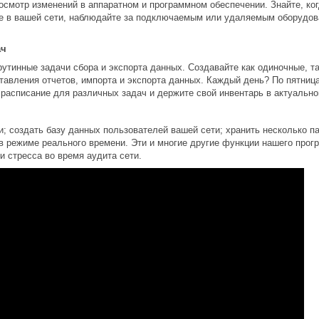
осмотр изменений в аппаратном и программном обеспечении. Знайте, ко
 в вашей сети, наблюдайте за подключаемым или удаляемым оборудова
ач
рутинные задачи сбора и экспорта данных. Создавайте как одиночные, 
ставления отчетов, импорта и экспорта данных. Каждый день? По пятни
 расписание для различных задач и держите свой инвентарь в актуально
и; создать базу данных пользователей вашей сети; хранить несколько п
 в режиме реального времени. Эти и многие другие функции нашего прог
и стресса во время аудита сети.