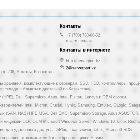
+7 (700) 760-60-52
отдел продаж
http://serverpart.kz
2@serverpart.kz
 оф. 206, Алматы, Казахстан
мы хранения, комплектующие к серверам, SSD, HDD, контроллеры, проце
 со склада в Алматы и доставкой по Казахстану.
HPE), Dell, Supermicro, Asus, Intel, Fujitsu, Lenovo и ОЕМ сборки.
одителей Intel, Micron, Crucial, Hynix, Samsung, Emulex, QLogic, Seagat
х (SAN, NAS) HPE MSA, Dell EMC, Supermicro Storage, Asus ASUSTOR, Inf
 лицензии OLP, OEM Microsoft Windows Server, Windows 10, Linux Redha
е для удаленного доступа TSPlus, Teamviewer, Citrix, Microsoft RDS.
 серверов от вымогателей и шифровальщиков Emsisoft.