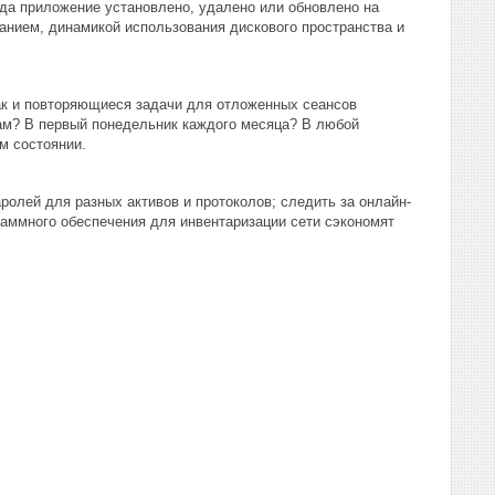
гда приложение установлено, удалено или обновлено на
нием, динамикой использования дискового пространства и
так и повторяющиеся задачи для отложенных сеансов
цам? В первый понедельник каждого месяца? В любой
м состоянии.
аролей для разных активов и протоколов; следить за онлайн-
раммного обеспечения для инвентаризации сети сэкономят