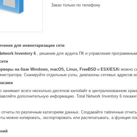
Заказ только по телефону
чение для инвентаризации сети
Network Inventory 6
, решение для аудита ПК и управления программным
сети
рверы на базе Windows, macOS, Linux, FreeBSD
и
ESX/ESXi
можно ск
инистратора. Сканируйте отдельные узлы, диапазоны сетевых адресов и
пасами
 занимает всего несколько десятков килобайт в централизованном хран
авляйте дополнительную информацию. Total Network Inventory 6 покажет
е отчеты по различным категориям данных. Создавайте табличные отчет
ты можно копировать, экспортировать или распечатывать, а функция пои
ений