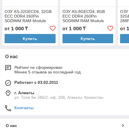
ОЗУ AS-32GECD4, 32GB
ОЗУ AS-8GECD4, 8GB
ОЗУ
ECC DDR4 260Pin
ECC DDR4 260Pin
32G
SODIMM RAM Module
SODIMM RAM Module
288P
1 000
1 000
от
₸
от
₸
от
Купить
Купить
О нас
Рейтинг не сформирован
Менее 5 отзывов за последний год
Работает с 03.02.2011
г. Алматы
ул. Толе Би 286/2, оф. 206, Алматы, Казахстан
Контакты
О нас