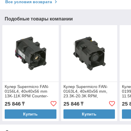
Все условия возврата
Подобные товары компании
Кулер Supermicro FAN-
Кулер Supermicro FAN-
Куле
0156L4, 40x40x56 mm
0163L4, 40x40x56 mm,
0199
13K-11K RPM Counter-
23.3K-20.3K RPM,
11.5
rotating Fan,RoHS/REACH
Counter-rotating Fan,
5A F
25 846
25 846
25 
₸
₸
RoHS/REA
Купить
Купить