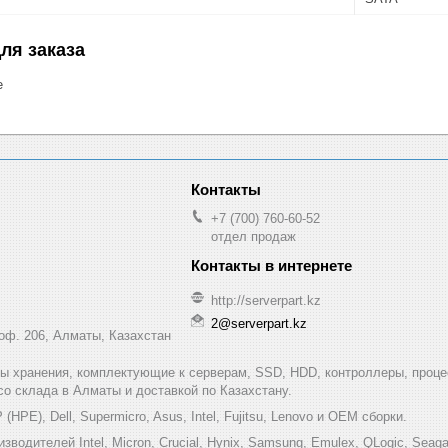
ля заказа
е
+7 (700) 760-60-52
отдел продаж
http://serverpart.kz
2@serverpart.kz
 оф. 206, Алматы, Казахстан
мы хранения, комплектующие к серверам, SSD, HDD, контроллеры, проце
 со склада в Алматы и доставкой по Казахстану.
HPE), Dell, Supermicro, Asus, Intel, Fujitsu, Lenovo и ОЕМ сборки.
одителей Intel, Micron, Crucial, Hynix, Samsung, Emulex, QLogic, Seagat