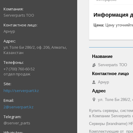
Информация д
Serverparts ТОО
Цена:
Цену уточняйт
Арнур
ул. Толе Би 286/2, оф. 206, Алматы,
Казахстан
Serverparts ТОО
+7 (700) 760-60-52
отдел продаж
Арнур
http://serverpart.kz
ул. Толе Би 286/2,
2@serverpart.kz
Купить серверы, систе
в Компании Serverparts
@server_parts
Серверы (brandname) HP (
Комплектующие от произв