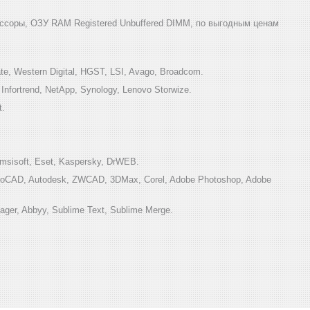
ссоры, ОЗУ RAM Registered Unbuffered DIMM, по выгодным ценам
e, Western Digital, HGST, LSI, Avago, Broadcom.
ortrend, NetApp, Synology, Lenovo Storwize.
t.
sisoft, Eset, Kaspersky, DrWEB.
toCAD, Autodesk, ZWCAD, 3DMax, Corel, Adobe Photoshop, Adobe
ger, Abbyy, Sublime Text, Sublime Merge.