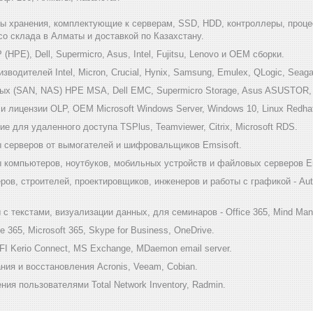
мы хранения, комплектующие к серверам, SSD, HDD, контроллеры, проце
 со склада в Алматы и доставкой по Казахстану.
HPE), Dell, Supermicro, Asus, Intel, Fujitsu, Lenovo и ОЕМ сборки.
одителей Intel, Micron, Crucial, Hynix, Samsung, Emulex, QLogic, Seagat
х (SAN, NAS) HPE MSA, Dell EMC, Supermicro Storage, Asus ASUSTOR, Inf
 лицензии OLP, OEM Microsoft Windows Server, Windows 10, Linux Redha
е для удаленного доступа TSPlus, Teamviewer, Citrix, Microsoft RDS.
 серверов от вымогателей и шифровальщиков Emsisoft.
компьютеров, ноутбуков, мобильных устройств и файловых серверов Em
ов, строителей, проектировщиков, инженеров и работы с графикой - Au
 текстами, визуализации данных, для семинаров - Office 365, Mind Mana
 365, Microsoft 365, Skype for Business, OneDrive.
I Kerio Connect, MS Exchange, MDaemon email server.
ия и восстановления Acronis, Veeam, Cobian.
ия пользователями Total Network Inventory, Radmin.