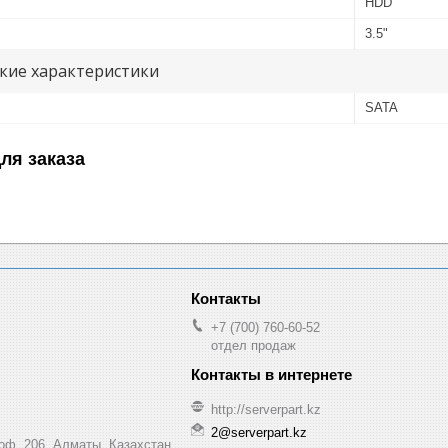
HDD
3.5"
кие характеристики
SATA
ля заказа
+7 (700) 760-60-52
отдел продаж
http://serverpart.kz
2@serverpart.kz
 оф. 206, Алматы, Казахстан