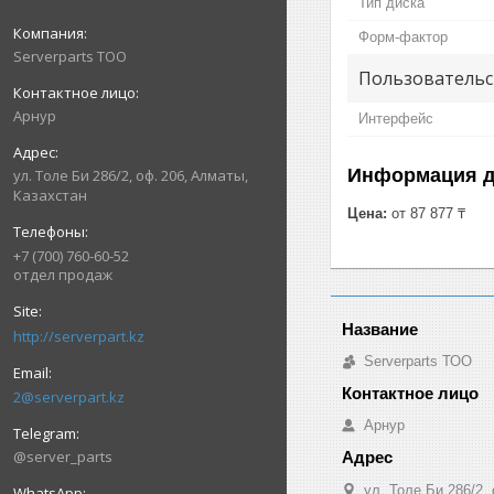
Тип диска
Форм-фактор
Serverparts ТОО
Пользовательс
Арнур
Интерфейс
Информация д
ул. Толе Би 286/2, оф. 206, Алматы,
Казахстан
Цена:
от 87 877 ₸
+7 (700) 760-60-52
отдел продаж
http://serverpart.kz
Serverparts ТОО
2@serverpart.kz
Арнур
@server_parts
ул. Толе Би 286/2,