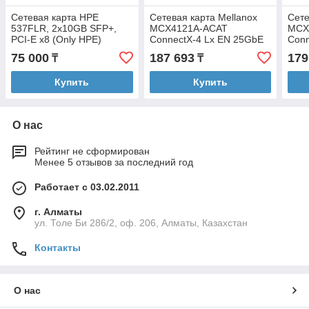
Сетевая карта HPE
Сетевая карта Mellanox
Сете
537FLR, 2x10GB SFP+,
MCX4121A-ACAT
MCX
PCI-E x8 (Only HPE)
ConnectX-4 Lx EN 25GbE
Conn
dual port SFP28, PCIe3.0
dual
75 000
187 693
179
₸
₸
x8
Купить
Купить
О нас
Рейтинг не сформирован
Менее 5 отзывов за последний год
Работает с 03.02.2011
г. Алматы
ул. Толе Би 286/2, оф. 206, Алматы, Казахстан
Контакты
О нас