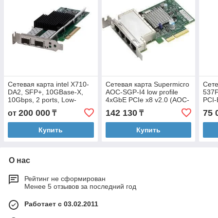
Сетевая карта intel X710-
Сетевая карта Supermicro
Сете
DA2, SFP+, 10GBase-X,
AOC-SGP-I4 low profile
537F
10Gbps, 2 ports, Low-
4xGbE PCIe x8 v2.0 (AOC-
PCI-
profile, PCIe 3.0 x8
SGP-I4)
200 000
142 130
75 
от
₸
₸
Купить
Купить
О нас
Рейтинг не сформирован
Менее 5 отзывов за последний год
Работает с 03.02.2011