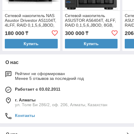
Сетевой накопитель NAS
Сетевой накопитель
Сете
Asustor Drivestor AS1104T,
ASUSTOR AS6404T, 4LFF,
ASU
4LFF, RAID 0,1,5,6,JBOD,
RAID 0,1,5,6,JBOD, 8GB,
RAID
1GB, 1x2.5GbE, 2xUSB
2x1GbE, 3xUSB 3.0 TypeA,
2xGb
180 000
300 000
206
₸
₸
3.2, 90W
USB 3.0, HDMI
3.2,
Купить
Купить
О нас
Рейтинг не сформирован
Менее 5 отзывов за последний год
Работает с 03.02.2011
г. Алматы
ул. Толе Би 286/2, оф. 206, Алматы, Казахстан
Контакты