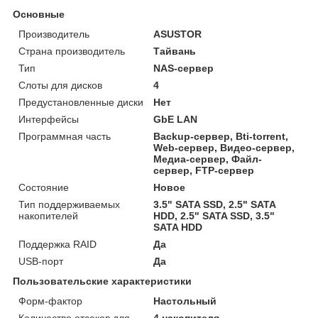
Основные
Производитель
ASUSTOR
Страна производитель
Тайвань
Тип
NAS-сервер
Слоты для дисков
4
Предустановленные диски
Нет
Интерфейсы
GbE LAN
Программная часть
Backup-сервер, Bti-torrent,
Web-сервер, Видео-сервер,
Медиа-сервер, Файл-
сервер, FTP-сервер
Состояние
Новое
Тип поддерживаемых
3.5" SATA SSD, 2.5" SATA
накопителей
HDD, 2.5" SATA SSD, 3.5"
SATA HDD
Поддержка RAID
Да
USB-порт
Да
Пользовательские характеристики
Форм-фактор
Настольный
Количество отсеков для
4 накопителя