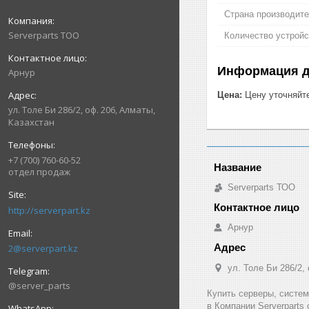
Страна производит
Serverparts ТОО
Количество устройс
Информация д
Арнур
Цена:
Цену уточняйт
ул. Толе Би 286/2, оф. 206, Алматы,
Казахстан
+7 (700) 760-60-52
отдел продаж
Serverparts ТОО
http://serverpart.kz
Арнур
2@serverpart.kz
ул. Толе Би 286/2,
@server_parts
Купить серверы, систе
в Компании Serverparts