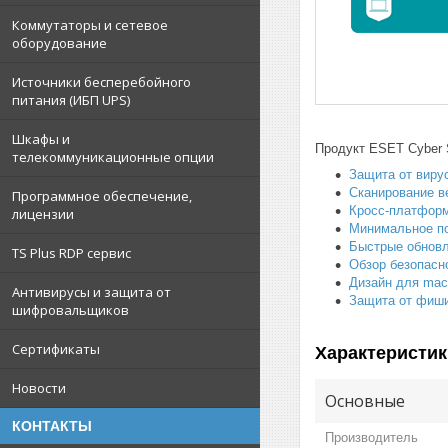
Коммутаторы и сетевое
оборудование
Источники бесперебойного
питания (ИБП UPS)
Шкафы и
Продукт ESET Cyber S
телекоммуникационные опции
Защита от виру
Сканирование в
Программное обеспечение,
Кросс-платфор
лицензии
Минимальное по
Быстрые обнов
TS Plus RDP сервис
Обзор безопасно
Дизайн для ma
Антивирусы и защита от
Защита от фиши
шифровальщиков
Сертификаты
Характеристик
Новости
Основные
КОНТАКТЫ
Производитель