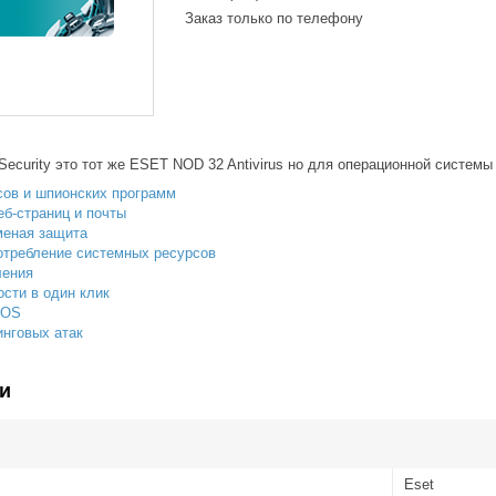
Заказ только по телефону
ecurity это тот же ESET NOD 32 Antivirus но для операционной систем
сов и шпионских программ
еб-страниц и почты
меная защита
требление системных ресурсов
ления
сти в один клик
cOS
нговых атак
и
Eset