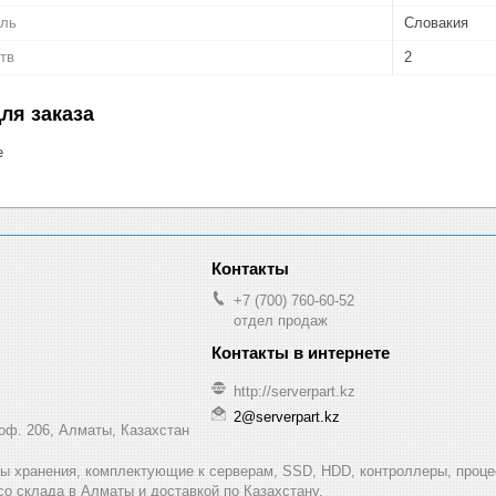
ель
Словакия
тв
2
ля заказа
е
+7 (700) 760-60-52
отдел продаж
http://serverpart.kz
2@serverpart.kz
 оф. 206, Алматы, Казахстан
мы хранения, комплектующие к серверам, SSD, HDD, контроллеры, проце
 со склада в Алматы и доставкой по Казахстану.