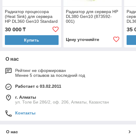
Радиатор процессора
Радиатор для сервера HP
Ради
(Heat Sink) для сервера
DL380 Gen10 (873592-
серв
HP DL360 Gen10 Standard
001)
DL36
Stan
30 000
35 
₸
Цену уточняйте
Купить
О нас
Рейтинг не сформирован
Менее 5 отзывов за последний год
Работает с 03.02.2011
г. Алматы
ул. Толе Би 286/2, оф. 206, Алматы, Казахстан
Контакты
О нас