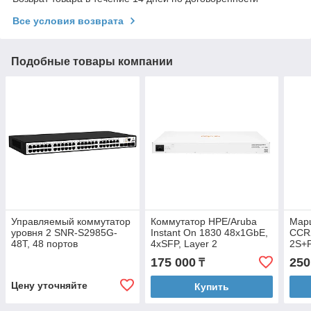
Все условия возврата
Подобные товары компании
Управляемый коммутатор
Коммутатор HPE/Aruba
Марш
уровня 2 SNR-S2985G-
Instant On 1830 48x1GbE,
CCR
48T, 48 портов
4xSFP, Layer 2
2S+
10/100/1000Base-T, 4
1U/1
175 000
250
₸
порта 100/1000BASE-X
Ethe
(SFP)
port
Цену уточняйте
Купить