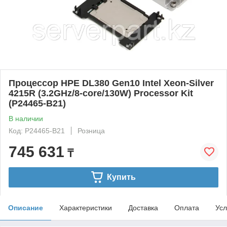
Процессор HPE DL380 Gen10 Intel Xeon-Silver
4215R (3.2GHz/8-core/130W) Processor Kit
(P24465-B21)
В наличии
Код: P24465-B21
Розница
745 631
₸
Купить
Описание
Характеристики
Доставка
Оплата
Усл