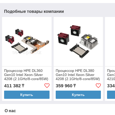
Подобные товары компании
Процессор HPE DL360
Процессор HPE DL380
Про
Gen10 Intel Xeon-Silver
Gen10 Intel Xeon-Silver
Gen1
4208 (2.1GHz/8-core/85W)
4208 (2.1GHz/8-core/85W)
4210
Processor Kit (P02571-
Processor Kit (P02491-
core
411 382
359 960
334
₸
₸
B21)
B21)
(P02
Купить
Купить
О нас