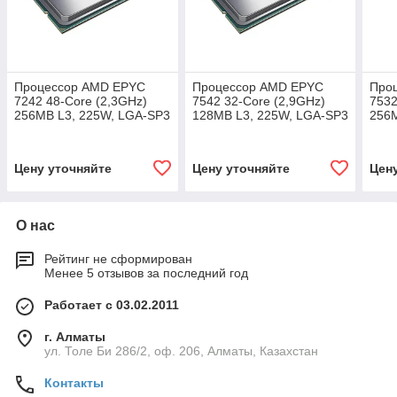
Процессор AMD EPYC
Процессор AMD EPYC
Про
7242 48-Core (2,3GHz)
7542 32-Core (2,9GHz)
7532
256MB L3, 225W, LGA-SP3
128MB L3, 225W, LGA-SP3
256M
(100-000000074)
(100-100000075)
(100
Цену уточняйте
Цену уточняйте
Цен
О нас
Рейтинг не сформирован
Менее 5 отзывов за последний год
Работает с 03.02.2011
г. Алматы
ул. Толе Би 286/2, оф. 206, Алматы, Казахстан
Контакты