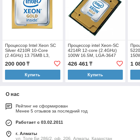
Процессор Intel Xeon SC
Процессор intel Xeon-SC
Проц
Silver 4210R 10-Core
4214R 12-core (2.4GHz)
5220
(2.4GHz) 13.75MB L3,
100W 16.5M, LGA-3647
150
85W, LGA-3647
(CD8069504343701SRG1W)
(CD
200 000
426 461
1 0
₸
₸
(CD8069504344500SRG24)
Купить
Купить
О нас
Рейтинг не сформирован
Менее 5 отзывов за последний год
Работает с 03.02.2011
г. Алматы
ул. Толе Би 286/2, оф. 206, Алматы, Казахстан