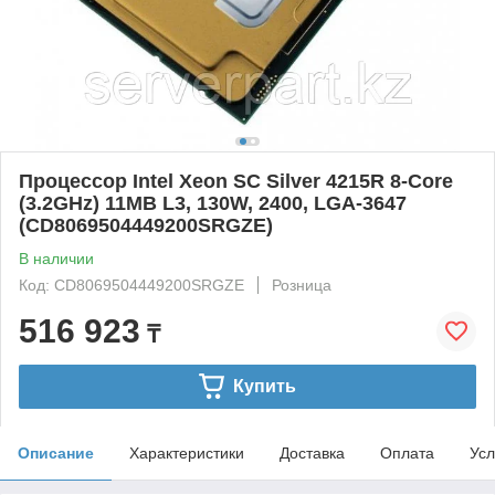
Процессор Intel Xeon SC Silver 4215R 8-Core
(3.2GHz) 11MB L3, 130W, 2400, LGA-3647
(CD8069504449200SRGZE)
В наличии
Код: CD8069504449200SRGZE
Розница
516 923
₸
Купить
Описание
Характеристики
Доставка
Оплата
Усл