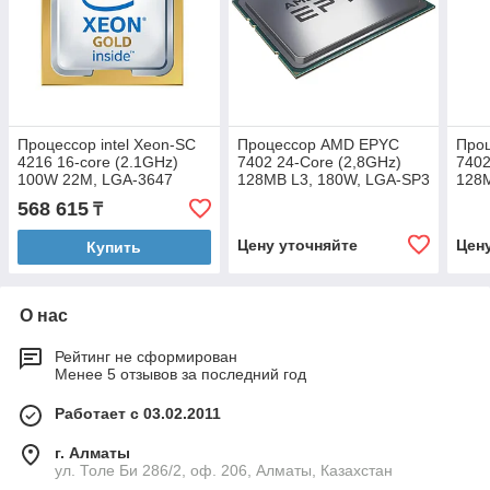
Процессор intel Xeon-SC
Процессор AMD EPYC
Про
4216 16-core (2.1GHz)
7402 24-Core (2,8GHz)
7402
100W 22M, LGA-3647
128MB L3, 180W, LGA-SP3
128M
(CD8069504213901SRFBB)
(100-100000046)
(100
568 615
₸
Цену уточняйте
Цен
Купить
О нас
Рейтинг не сформирован
Менее 5 отзывов за последний год
Работает с 03.02.2011
г. Алматы
ул. Толе Би 286/2, оф. 206, Алматы, Казахстан