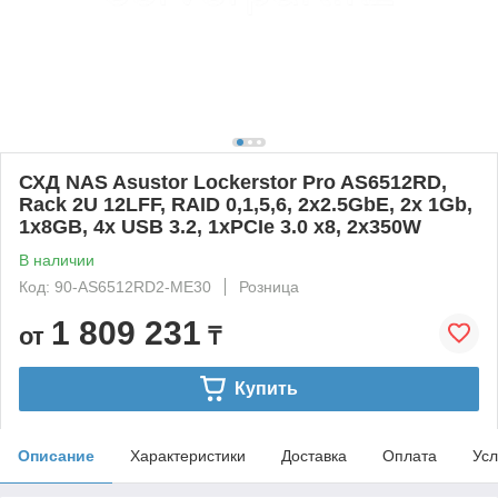
СХД NAS Asustor Lockerstor Pro AS6512RD,
Rack 2U 12LFF, RAID 0,1,5,6, 2х2.5GbE, 2х 1Gb,
1x8GB, 4x USB 3.2, 1xPCIe 3.0 x8, 2х350W
В наличии
Код: 90-AS6512RD2-ME30
Розница
1 809 231
от
₸
Купить
Описание
Характеристики
Доставка
Оплата
Усл