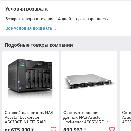
Условия возврата
Возврат товара в течение 14 дней по договоренности
Все условия возврата
Подобные товары компании
Сетевой накопитель NAS
Система хранения
Сете
Asustor Lockerstor
данных NAS Asustor
Asus
AS6706T, 6 LFF, RAID
Lockerstor AS6504RD, 4
AS33
0,1,5,6,JBOD, 2х2.5GbE,
LFF, RAID 0,1,5,6,JBOD,
0,1,
675 000
899 963
от
₸
₸