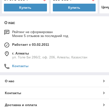
8GB, 2xUSB 3.2, HDMI, 4
2х2.5GbE, 2х 1GbE,
1x2.
1x8GB, 4
Цен
Купить
Купить
О нас
Рейтинг не сформирован
Менее 5 отзывов за последний год
Работает с 03.02.2011
г. Алматы
ул. Толе Би 286/2, оф. 206, Алматы, Казахстан
Контакты
О нас
Контакты
Доставка и оплата