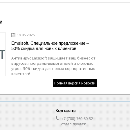
и
19.05.2025
Emsisoft. Специальное предложение –
50% скидка для новых клиентов
Антивирус Emsisoft защищает ваш бизнес от
вирусов, программ-вымогателей и сложных
угроз. 50% скидка для новых корпоративных
клиентов!
Полная версия новости
+7 (700) 760-60-52
отдел продаж