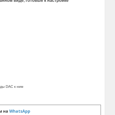
анном виде, готовые к настройке
рды DAC к ним
м на
WhatsApp