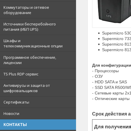
Коммутаторы и сетевое
оборудование
Источники бесперебойного
питания (ИБП UPS)
Supermicro 530
Supermicro 73
Шкафы и
Supermicro 8
телекоммуникационные опции
Supermicro 8
Программное обеспечение,
лицензии
Для конфигурации
- Процессоры
TS Plus RDP сервис
- ОЗУ
- HDD SATA и SAS
Антивирусы и защита от
- SSD SATA R500/W
шифровальщиков
- Сетевые карты 2
- Оптические карты
Сертификаты
Новости
Срок действия а
КОНТАКТЫ
Для получени