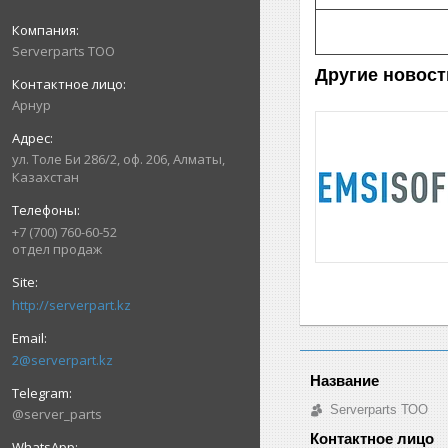
Serverparts ТОО
Другие новост
Арнур
ул. Толе Би 286/2, оф. 206, Алматы,
Казахстан
+7 (700) 760-60-52
отдел продаж
http://serverpart.kz
2@serverpart.kz
Serverparts ТОО
@server_parts