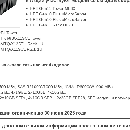
в Акции участвуют модели со склада в собр
HPE Gen11 Tower ML30
HPE Gen10 Plus uMicroServer
HPE Gen10 Plus uMicroServer
HPE Gen11 Rack DL20
T-i Tower
3T-668B\X11SCL Tower
13MTQ\X12STH Rack 1U
13MTQ\X11SCL Rack 1U
 на складе есть все необходимое
500 MBs, SAS R2100/W1000 MBs, NVMe R6000/W1000 MBs
x1GbE, 4x1GbE, 2x10GbE, 4x10GbE,
 2x10GB SFP+, 4x10GB SFP+, 2x25GB SFP28, SFP модули и патчко
кции ограничен до 30 июня 2025 года
я дополнительной информации просто напишите на