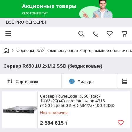
ВСЁ PRO СЕРВЕРЫ
Серверы, NAS, комплектующие и программное обеспечен
Сервер R650 1U 2xM.2 SSD (бездисковые)
Сортировка
0
Фильтры
Сервер PowerEdge R650 (Rack
1U)/2x20(40)-core intel Xeon 4316
(2.3GHz)/256GB RDIMM/2x240GB SSD
RAID1 BOSS/2x16GB FC/2x1400W
Нет в наличии
2 584 615
₸