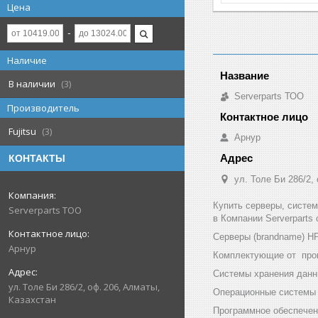
Цена
Наличие
В наличии
3
Serverparts ТОО
Производитель
Fujitsu
3
Арнур
КОНТАКТЫ
ул. Толе Би 286/2,
Купить серверы, систе
Serverparts ТОО
в Компании Serverparts
Серверы (brandname) HP (
Арнур
Комплектующие от произв
Системы хранения данны
ул. Толе Би 286/2, оф. 206, Алматы,
Операционные системы и
Казахстан
Программное обеспечени