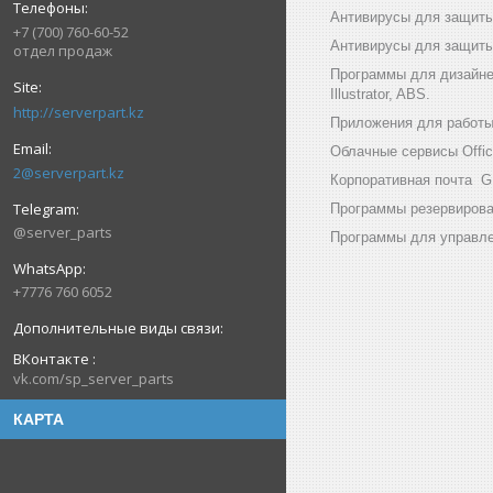
Антивирусы для защиты
+7 (700) 760-60-52
Антивирусы для защиты 
отдел продаж
Программы для дизайнер
Illustrator, ABS.
http://serverpart.kz
Приложения для работы с
Облачные сервисы Office
2@serverpart.kz
Корпоративная почта GF
Программы резервирован
@server_parts
Программы для управлен
+7776 760 6052
ВКонтакте
vk.com/sp_server_parts
КАРТА