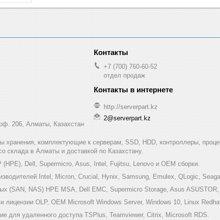
+7 (700) 760-60-52
отдел продаж
http://serverpart.kz
2@serverpart.kz
 оф. 206, Алматы, Казахстан
мы хранения, комплектующие к серверам, SSD, HDD, контроллеры, проце
 со склада в Алматы и доставкой по Казахстану.
HPE), Dell, Supermicro, Asus, Intel, Fujitsu, Lenovo и ОЕМ сборки.
одителей Intel, Micron, Crucial, Hynix, Samsung, Emulex, QLogic, Seagat
х (SAN, NAS) HPE MSA, Dell EMC, Supermicro Storage, Asus ASUSTOR, Inf
 лицензии OLP, OEM Microsoft Windows Server, Windows 10, Linux Redha
е для удаленного доступа TSPlus, Teamviewer, Citrix, Microsoft RDS.