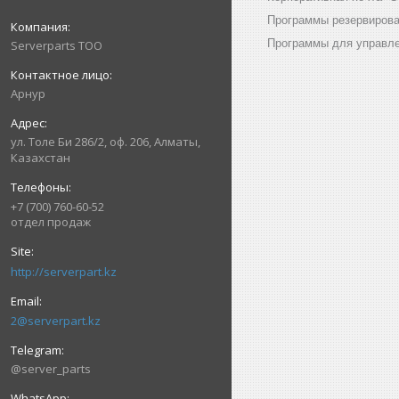
Программы резервирован
Программы для управлен
Serverparts ТОО
Арнур
ул. Толе Би 286/2, оф. 206, Алматы,
Казахстан
+7 (700) 760-60-52
отдел продаж
http://serverpart.kz
2@serverpart.kz
@server_parts