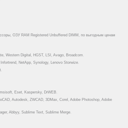
ссоры, ОЗУ RAM Registered Unbuffered DIMM, по выгодным ценам
e, Western Digital, HGST, LSI, Avago, Broadcom.
ortrend, NetApp, Synology, Lenovo Storwize.
t.
sisoft, Eset, Kaspersky, DrWEB.
toCAD, Autodesk, ZWCAD, 3DMax, Corel, Adobe Photoshop, Adobe
ger, Abbyy, Sublime Text, Sublime Merge.