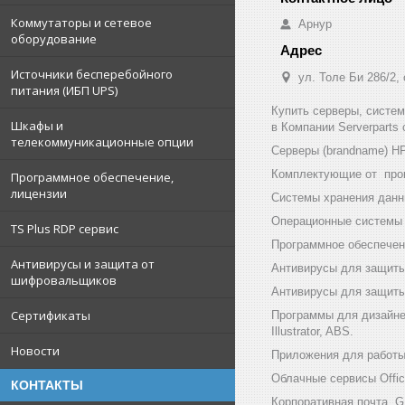
Коммутаторы и сетевое
Арнур
оборудование
Источники бесперебойного
ул. Толе Би 286/2,
питания (ИБП UPS)
Купить серверы, систе
Шкафы и
в Компании Serverparts
телекоммуникационные опции
Серверы (brandname) HP (
Комплектующие от произв
Программное обеспечение,
лицензии
Системы хранения данны
Операционные системы и
TS Plus RDP сервис
Программное обеспечени
Антивирусы и защита от
Антивирусы для защиты
шифровальщиков
Антивирусы для защиты 
Сертификаты
Программы для дизайнер
Illustrator, ABS.
Новости
Приложения для работы с
Облачные сервисы Office
КОНТАКТЫ
Корпоративная почта GF