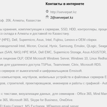
http://serverpart.kz
2@serverpart.kz
 оф. 206, Алматы, Казахстан
мы хранения, комплектующие к серверам, SSD, HDD, контроллеры, проце
 со склада в Алматы и доставкой по Казахстану.
HPE), Dell, Supermicro, Asus, Intel, Fujitsu, Lenovo и ОЕМ сборки.
одителей Intel, Micron, Crucial, Hynix, Samsung, Emulex, QLogic, Seagat
х (SAN, NAS) HPE MSA, Dell EMC, Supermicro Storage, Asus ASUSTOR, Inf
 лицензии OLP, OEM Microsoft Windows Server, Windows 10, Linux Redha
е для удаленного доступа TSPlus, Teamviewer, Citrix, Microsoft RDS.
 серверов от вымогателей и шифровальщиков Emsisoft.
компьютеров, ноутбуков, мобильных устройств и файловых серверов Em
ов, строителей, проектировщиков, инженеров и работы с графикой - Au
 текстами, визуализации данных, для семинаров - Office 365, Mind Mana
 365, Microsoft 365, Skype for Business, OneDrive.
I Kerio Connect, MS Exchange, MDaemon email server.