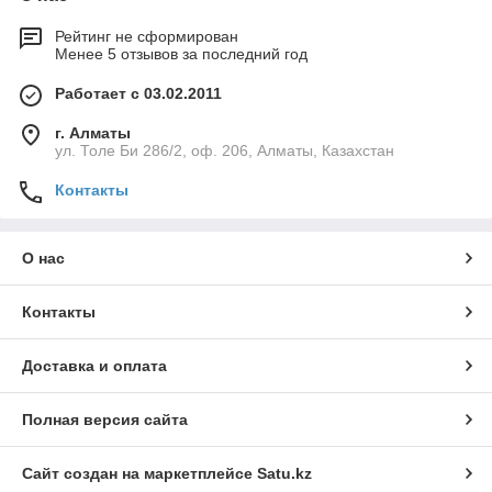
простом решении по сравнению с другими подобными
решениями.
Рейтинг не сформирован
Поддержка 32-битных цветов, двухэкранного,
Менее 5 отзывов за последний год
двунаправленного звука, USB-устройств и многое
другое.
Работает с 03.02.2011
Расширенный AdminTool упрощает процесс
г. Алматы
управления сервером.
ул. Толе Би 286/2, оф. 206, Алматы, Казахстан
Расширенный контроль приложений пользователем
Контакты
и/или группой.
Быстрая передача файлов между компьютером
пользователя и сервером TSplus.
О нас
Расширенные возможности удаленной печати,
ставшие возможными благодаря нашему
Контакты
универсальному принтеру TSplus.
Балансировка нагрузки и отработка отказа для
Доставка и оплата
неограниченного числа серверов в пределах одной
фермы.
Полная версия сайта
Защищенная связь с сервером (скрытие дисков
сервера, брандмауэр RDP, шифрование).
Сайт создан на маркетплейсе
Satu.kz
Бесшовная публикация приложений и удаленное