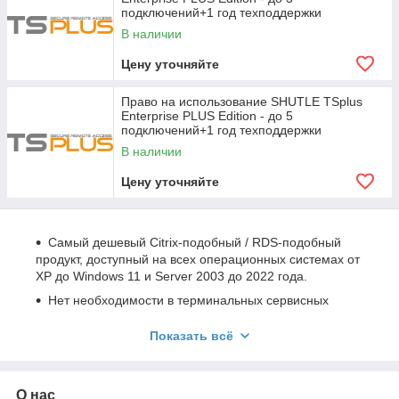
подключений+1 год техподдержки
В наличии
Цену уточняйте
Право на использование SHUTLE TSplus
Enterprise PLUS Edition - до 5
подключений+1 год техподдержки
В наличии
Цену уточняйте
Самый дешевый Citrix-подобный / RDS-подобный
продукт, доступный на всех операционных системах от
XP до Windows 11 и Server 2003 до 2022 года.
Нет необходимости в терминальных сервисных
клиентских лицензиях.
Показать всё
Нет необходимости в диспетчере лицензий служб
терминалов (служб удаленных рабочих столов).
Низкая стоимость, отличная производительность в
О нас