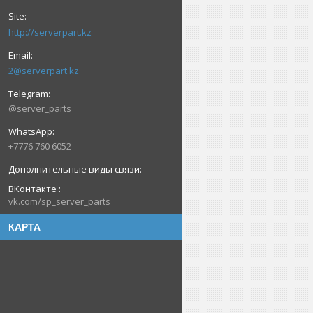
http://serverpart.kz
2@serverpart.kz
@server_parts
+7776 760 6052
ВКонтакте
vk.com/sp_server_parts
КАРТА