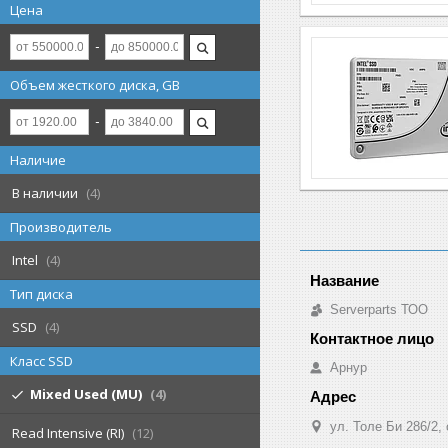
Цена
Объем жесткого диска, GB
Наличие
В наличии
4
Производитель
Intel
4
Тип диска
Serverparts ТОО
SSD
4
Класс SSD
Арнур
Mixed Used (MU)
4
ул. Толе Би 286/2,
Read Intensive (RI)
12