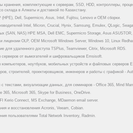
мы хранения, комплектующие к серверам, SSD, HDD, контроллеры, проце
 со склада в Алматы и доставкой по Казахстану.
HPE), Dell, Supermicro, Asus, Intel, Fujitsu, Lenovo и ОЕМ сборки.
одителей Intel, Micron, Crucial, Hynix, Samsung, Emulex, QLogic, Seagat
х (SAN, NAS) HPE MSA, Dell EMC, Supermicro Storage, Asus ASUSTOR, Inf
 лицензии OLP, OEM Microsoft Windows Server, Windows 10, Linux Redha
е для удаленного доступа TSPlus, Teamviewer, Citrix, Microsoft RDS.
 серверов от вымогателей и шифровальщиков Emsisoft.
компьютеров, ноутбуков, мобильных устройств и файловых серверов Em
ов, строителей, проектировщиков, инженеров и работы с графикой - Au
 текстами, визуализации данных, для семинаров - Office 365, Mind Mana
 365, Microsoft 365, Skype for Business, OneDrive.
I Kerio Connect, MS Exchange, MDaemon email server.
ия и восстановления Acronis, Veeam, Cobian.
ия пользователями Total Network Inventory, Radmin.