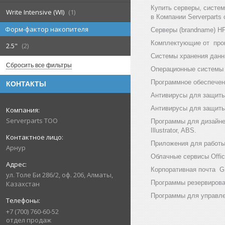
Купить серверы, систе
Write Intensive (WI)
1
в Компании Serverparts
Форм-фактор накопителя
Серверы (brandname) HP (
Комплектующие от произв
2.5"
2
Системы хранения данны
Сбросить все фильтры
Операционные системы и
Программное обеспечени
КОНТАКТЫ
Антивирусы для защиты
Антивирусы для защиты 
Serverparts ТОО
Программы для дизайнер
Illustrator, ABS.
Приложения для работы с
Арнур
Облачные сервисы Office
Корпоративная почта GF
ул. Толе Би 286/2, оф. 206, Алматы,
Программы резервирован
Казахстан
Программы для управлен
+7 (700) 760-60-52
отдел продаж