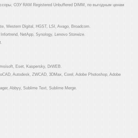
ссоры, ОЗУ RAM Registered Unbuffered DIMM, по выгодным ценам
e, Western Digital, HGST, LSI, Avago, Broadcom.
ortrend, NetApp, Synology, Lenovo Storwize.
t.
sisoft, Eset, Kaspersky, DrWEB.
toCAD, Autodesk, ZWCAD, 3DMax, Corel, Adobe Photoshop, Adobe
ger, Abbyy, Sublime Text, Sublime Merge.